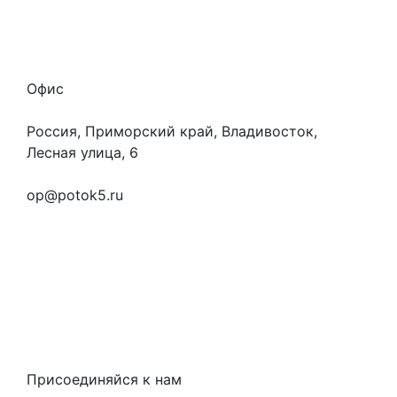
Вакансии
Персональные данные
Офис
Россия, Приморский край, Владивосток,
Лесная улица, 6
+7 (923) 472-3553
op@potok5.ru
Вопросы и ответы
Как это работает
Контакты
Статьи
Предметы
Политика конфиденциальности
Присоединяйся к нам