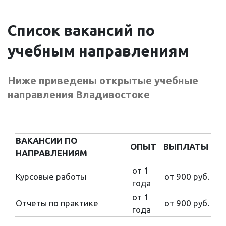
Список
вакансий
по
учебным направлениям
Ниже приведены открытые учебные
направления Владивостоке
ВАКАНСИИ ПО
ОПЫТ
ВЫПЛАТЫ
НАПРАВЛЕНИЯМ
ВАКАНСИИ ПО
ОПЫТ
ВЫПЛАТЫ
от 1
Курсовые работы
от 900 руб.
НАПРАВЛЕНИЯМ
года
от 1
Отчеты по практике
от 900 руб.
года