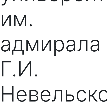
им.
адмирала
Г.И.
Невельск