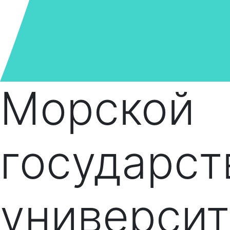
Морской
государс
университ