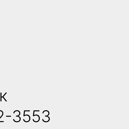
к
2-3553