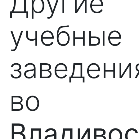
Другие
учебные
заведени
во
Владивос