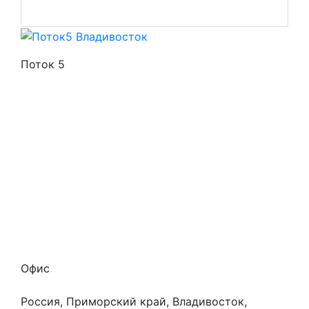
Поток 5
Стоимость услуг
Способы оплаты
Наши гарантии
О нас
Скидки
Отзывы
Готовые работы
Вакансии
Персональные данные
Офис
Россия, Приморский край, Владивосток,