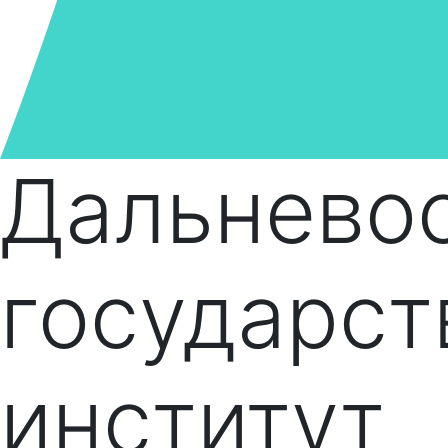
Дальнево
государс
институт