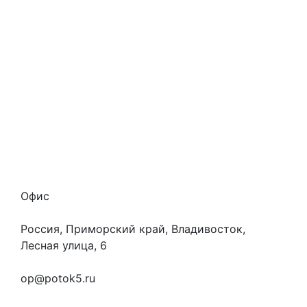
Стоимость услуг
Способы оплаты
Наши гарантии
О нас
Скидки
Отзывы
Готовые работы
Вакансии
Персональные данные
Офис
Россия, Приморский край, Владивосток,
Лесная улица, 6
+7 (923) 472-3553
op@potok5.ru