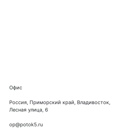
Стоимость услуг
Способы оплаты
Наши гарантии
О нас
Скидки
Отзывы
Готовые работы
Вакансии
Персональные данные
Офис
Россия, Приморский край, Владивосток,
Лесная улица, 6
+7 (923) 472-3553
op@potok5.ru