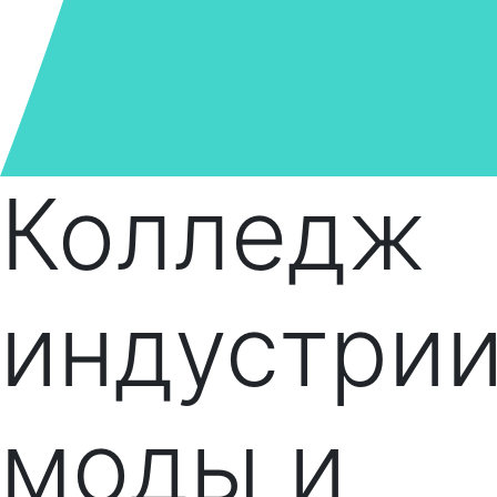
Колледж
индустри
моды и