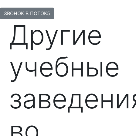
ЗВОНОК В ПОТОК5
Другие
учебные
заведени
во