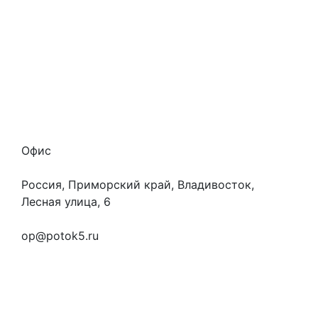
Наши гарантии
О нас
Скидки
Отзывы
Готовые работы
Вакансии
Персональные данные
Офис
Россия, Приморский край, Владивосток,
Лесная улица, 6
+7 (923) 472-3553
op@potok5.ru
Вопросы и ответы
Как это работает
Контакты